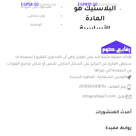
EGP
58.50
EGP
891.00
EGP
65.00
EGP
990.00
بلاستيك عالى الجوده
البلاستيك هو
لون:رصاصى
المادة
الوطنية
الأساسية
للمنتجات
الوطنية
هناك حقيقة مثبتة منذ زمن طويل وهي أن المحتوى المقروء لصفحة ما
ويستمر. إنها
سيلهي القارئ عن التركيز على الشكل الخارجي للنص أو شكل توضع الفقرات
قوية ومتينة
في الصفحة التي يقرأها.
اللوتس الشمالية - القاهرة الجديدة
وخفيفة الوزن
رقم الهاتف: +201096941811
ومتعددة
إيميل: info@rafaye3.com
الاستخدامات.
هذا هو المكون
أحدث المنشورات
الرئيسي
لمنتجات
روابط مفيدة