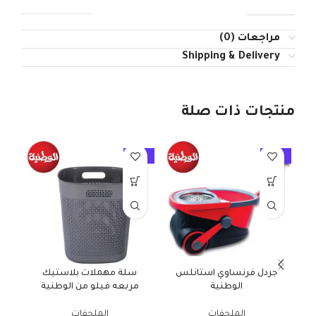
مراجعات (0)
Shipping & Delivery
منتجات ذات صلة
10%
-10%
-10%
جردل فرنساوي استانلس
سلة مهملات بلاستيك
سلة
الوطنية
مربعه فيلو من الوطنية
الملحقات
الملحقات