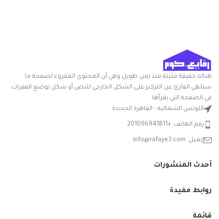
شكل المنتج: بيضاوي
بخاصية الضغط المركزي
تعليمات العناية: غسيل يدوي
ميزة خاصة: المتانة
هناك حقيقة مثبتة منذ زمن طويل وهي أن المحتوى المقروء لصفحة ما
سيلهي القارئ عن التركيز على الشكل الخارجي للنص أو شكل توضع الفقرات
في الصفحة التي يقرأها.
اللوتس الشمالية - القاهرة الجديدة
رقم الهاتف: +201096941811
إيميل: info@rafaye3.com
أحدث المنشورات
روابط مفيدة
قائمة