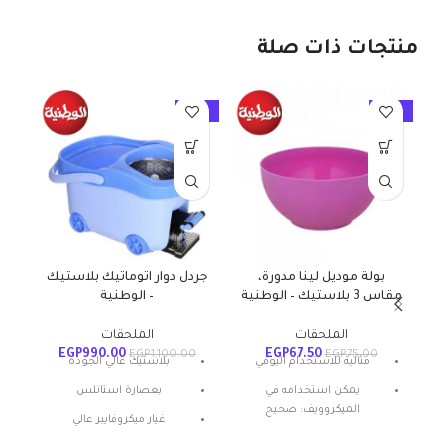
منتجات ذات صلة
10%
-10%
-10%
بولة موديل لينا مدورة،
جردل دوار اتوماتيك بلاستيك
مقاس 3 بلاستيك – الوطنية
– الوطنية
م
الملحقات
الملحقات
EGP
990.00
EGP
67.50
EGP
1,100.00
EGP
75.00
مثالية للاستخدام اليومي
بلاستيك عالي الجودة
يمكن استخدامه في
بعصارة استانلس
الميكروويف: صحيح
غيار ميكروفايبر عالي
المادة: بلاستيك
الامتصاص