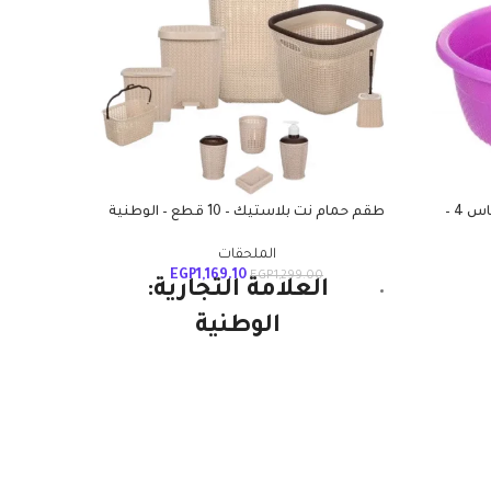
طشت موديل فيلو بلاستيك – مقاس 4 –
طقم حمام نت بلاستيك – 10 قطع – الوطنية
الملحقات
EGP
1,169.10
EGP
1,299.00
العلامة التجارية:
الوطنية
البلا
النوع: طقم أدوات
الوطن
ومتين 
النظافة
المكو
الخاصة 
اللون: بيج
يمتص 