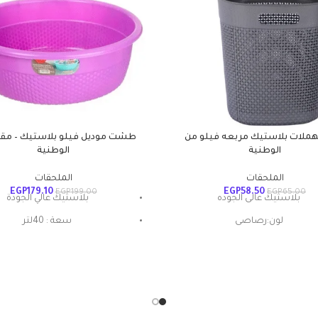
ملات بلاستيك مربعه فيلو من
الوطنية
الوطنية
الملحقات
الملحقات
EGP
179.10
EGP
58.50
EGP
199.00
EGP
65.00
بلاستيك عالى الجوده
بلاستيك عالي الجودة
لون:رصاصى
سعة : 40لتر
الوطنية
مقاس : 60×21سم