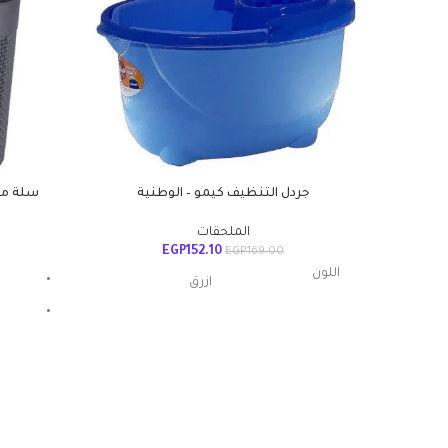
جردل التنظيف كيمو – الوطنية
سلة مه
الملحقات
EGP
152.10
EGP
169.00
اللون
ازرق
مواد
بلاستيك
20الطول x
أبعاد المنتج الطول
24العرض x
× العرض × الارتفاع
30الارتفاع سم