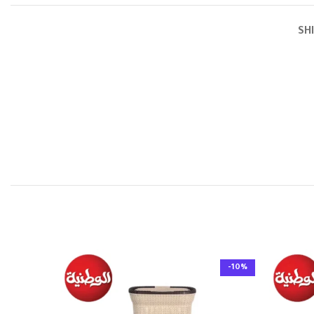
SH
-10%
-10%