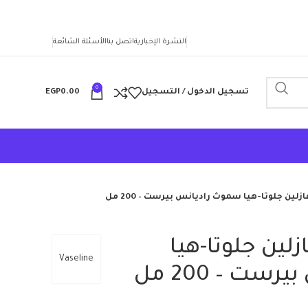
النشرة الإخبارية
اتصل بنا
الأسئلة الشائعة
0
تسجيل الدخول / التسجيل
0.00
EGP
ين جلوتا-هيا سموث راديانس بيرست – 200 مل
ين جلوتا-هيا
Vaseline
ت – 200 مل