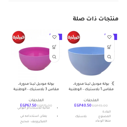
منتجات ذات صلة
10%
-10%
-10%
بولة موديل لينا مدورة،
بولة موديل لينا مدورة،
جرد
مقاس 1 بلاستيك – الوطنية
مقاس 3 بلاستيك – الوطنية
الملحقات
الملحقات
EGP
67.50
EGP
40.50
0
EGP
75.00
EGP
45.00
مثالية للاستخدام اليومي
المادة
يمكن استخدامه في
المصنوع
بلاستيك
منها الوعاء
الميكروويف: صحيح