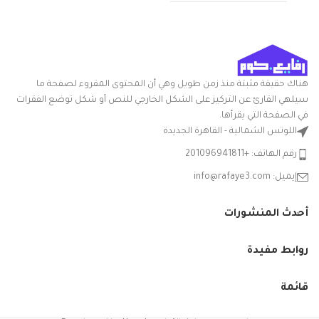
المادة: بلاستيك
عدد القطع
1
شكل المنتج: بيضاوي
تعليمات العناية: غسيل يدوي
اسم العلامة
الوطنية
التجارية
ميزة خاصة: المتانة
هناك حقيقة مثبتة منذ زمن طويل وهي أن المحتوى المقروء لصفحة ما
متعدد
سيلهي القارئ عن التركيز على الشكل الخارجي للنص أو شكل توضع الفقرات
اللون
الالوان
في الصفحة التي يقرأها.
اللوتس الشمالية - القاهرة الجديدة
شكل
مستدير
السلعة
رقم الهاتف: +201096941811
إيميل: info@rafaye3.com
بوله سلطه
مدوره
بلاستيك
أحدث المنشورات
قدّم
سعه 2 لتر
المكونات
من
المضمنة
الياسين -
روابط مفيدة
الوان
متنوعه
قائمة
آمن
تعليمات
للاستخدام
العناية