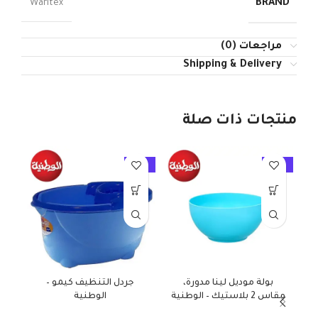
BRAND
Waritex
مراجعات (0)
Shipping & Delivery
منتجات ذات صلة
10%
-10%
-10%
بولة موديل لينا مدورة،
جردل التنظيف كيمو –
طشت
مقاس 2 بلاستيك – الوطنية
الوطنية