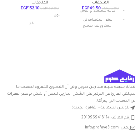
الملحقات
الملحقات
EGP
152.10
EGP
49.50
EGP
169.00
EGP
55.00
مثالية للاستخدام اليومي
اللون
يمكن استخدامه في
ازرق
الميكروويف: صحيح
المادة: بلاستيك
شكل المنتج: بيضاوي
مواد
بلاستيك
تعليمات العناية: غسيل يدوي
أبعاد المنتج
20الطول x
ميزة خاصة: المتانة
الطول ×
24العرض x
العرض ×
30الارتفاع
الارتفاع
سم
هناك حقيقة مثبتة منذ زمن طويل وهي أن المحتوى المقروء لصفحة ما
التعامل مع
بلاستيك
سيلهي القارئ عن التركيز على الشكل الخارجي للنص أو شكل توضع الفقرات
المواد
في الصفحة التي يقرأها.
اللوتس الشمالية - القاهرة الجديدة
شكل
مستطيلي
السلعة
رقم الهاتف: +201096941811
إيميل: info@rafaye3.com
مع غطاء
نعم