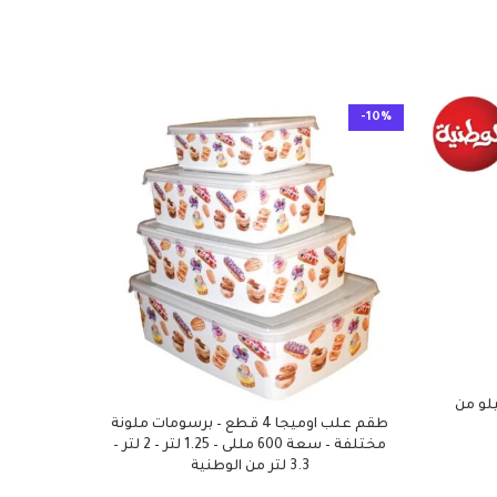
-10%
-10%
لو من
علبة 
طقم علب اوميجا 4 قطع – برسومات ملونة
مختلفة – سعة 600 مللى – 1.25 لتر – 2 لتر –
3.3 لتر من الوطنية
الب