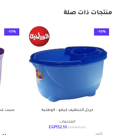
منتجات ذات صلة
-10%
-10%
جردل التنظيف كيمو – الوطنية
الملحقات
EGP
152.10
EGP
169.00
اللون