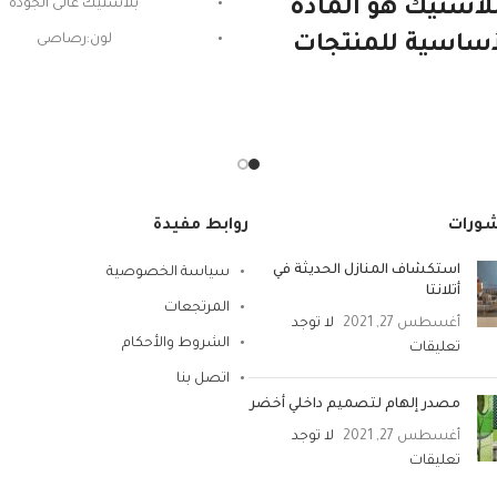
بلاستيك هو المادة
بلاستيك عالى الجوده
لون:رصاصى
أساسية للمنتجات
الوطنية
طنية ويستمر. إنها
ية ومتينة وخفيفة
الوزن ومتعددة
ستخدامات. هذا هو
المكون الرئيسي
شورات
روابط مفيدة
لمنتجات البولي
استكشاف المنازل الحديثة في
سياسة الخصوصية
أتلانتا
وبيلين الخاصة بنا
المرتجعات
أغسطس 27, 2021
لا توجد
ي بلاستيك متين
الشروط والأحكام
تعليقات
ي. يمتص القليل
اتصل بنا
مصدر إلهام لتصميم داخلي أخضر
دًا من الماء وله
أغسطس 27, 2021
لا توجد
ومة كيميائية جيدة،
تعليقات
ن إعادة تدوير مادة