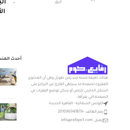
ال
ازرق
ال
مواد
بلاستيك
الو
قو
20الطول x
أبعاد المنتج الطول
24العرض x
× العرض × الارتفاع
30الارتفاع سم
الا
أحدث المن
التعامل مع المواد
بلاستيك
شكل السلعة
مستطيلي
بر
هناك حقيقة مثبتة منذ زمن طويل وهي أن المحتوى
المقروء لصفحة ما سيلهي القارئ عن التركيز على
وه
مع غطاء
نعم
الشكل الخارجي للنص أو شكل توضع الفقرات في
وصح
الصفحة التي يقرأها.
الشركة المصنعة
الوطنية
اللوتس الشمالية - القاهرة الجديدة
ج
رقم الهاتف: +201096941811
مقا
نوع الوعاء
باكيت
إيميل: info@rafaye3.com
يمك