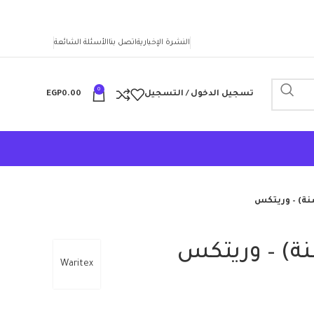
النشرة الإخبارية
اتصل بنا
الأسئلة الشائعة
0
تسجيل الدخول / التسجيل
0.00
EGP
ة)‏ – وريتكس
)‏ – وريتكس
Waritex