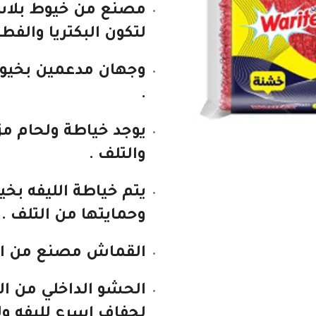
مصنع من خيوط بلاست
لتكون البكتريا والفطر
وجهان مدعمين بخيوط
.
يوجد خياطة ولحام مز
والتلف .
يتم خياطة الليفه ب
وحمايتها من التلف .
القماش مصنع من البو
الحشو الداخلي من الا
لجفاف اسرع لليفه ول