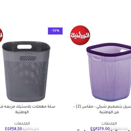
-10%
سبت غسيل بتصميم شبكي – مقاس (2) –
سلة مهملات بلاستيك مربعه في
من الوطنية
الوطنية
الملحقات
الملحقات
EGP
58.50
EGP
279.00
EGP
65.00
EGP
310.00