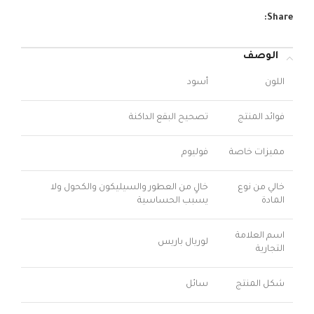
Share:
الوصف
اللون
أسود
فوائد المنتج
تصحيح البقع الداكنة
مميزات خاصة
فوليوم
خالي من نوع
خالٍ من العطور والسيليكون والكحول ولا
المادة
يسبب الحساسية
اسم العلامة
لوريال باريس
التجارية
شكل المنتج
سائل