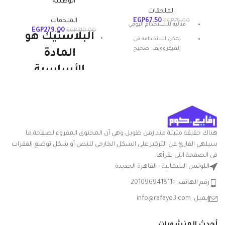
الوطنية
الملحقات
67.50
EGP
الملحقات
EGP
75.00
مثالية للاستخدام اليومي
EGP
279.00
EGP
310.00
البلاستيك هو
يمكن استخدامه في
الميكروويف: صحيح
المادة
المادة: بلاستيك
الأساسية
شكل المنتج: بيضاوي
للمنتجات
تعليمات العناية: غسيل يدوي
الوطنية
ميزة خاصة: المتانة
ويستمر. إنها
هناك حقيقة مثبتة منذ زمن طويل وهي أن المحتوى المقروء لصفحة ما
قوية ومتينة
سيلهي القارئ عن التركيز على الشكل الخارجي للنص أو شكل توضع الفقرات
وخفيفة الوزن
في الصفحة التي يقرأها.
اللوتس الشمالية - القاهرة الجديدة
ومتعددة
رقم الهاتف: +201096941811
الاستخدامات.
إيميل: info@rafaye3.com
هذا هو المكون
الرئيسي