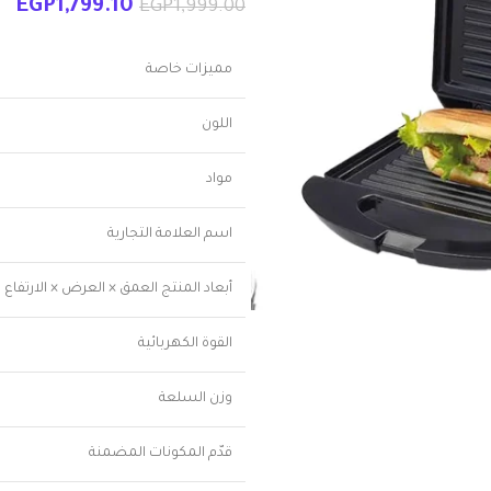
EGP
1,799.10
EGP
1,999.00
مميزات خاصة
اللون
مواد
اسم العلامة التجارية
أبعاد المنتج العمق × العرض × الارتفاع
القوة الكهربائية
وزن السلعة
قدّم المكونات المضمنة