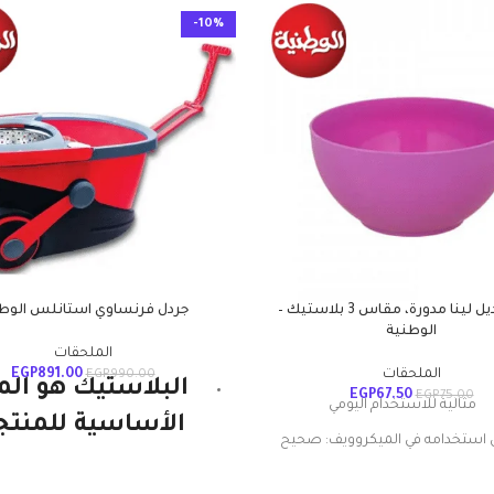
-10%
بولة موديل لينا مدورة، مقاس 3 بلاستيك –
جردل فرنساوي استانلس الوط
الوطنية
الملحقات
الملحقات
891.00
EGP
EGP
990.00
البلاستيك هو الم
EGP
67.50
EGP
75.00
مثالية للاستخدام اليومي
الأساسية للمنتج
استخدامه في الميكروويف: صحيح
الوطنية ويستمر. إ
المادة: بلاستيك