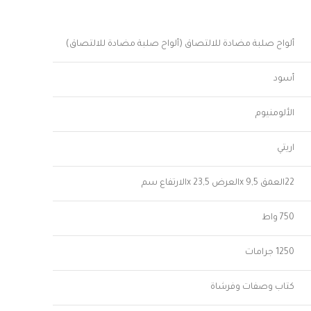
ألواح صلبة مضادة للالتصاق (ألواح صلبة مضادة للالتصاق)
أسود
الألومنيوم
اريتي
22العمق x 9,5العرض x 23,5الارتفاع سم
750 واط
1250 جرامات
كتاب وصفات وفرشاة