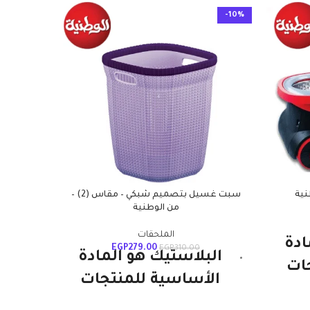
-10%
-10%
نية
سبت غسيل بتصميم شبكي – مقاس (2) –
من الوطنية
الملحقات
ادة
EGP
279.00
EGP
310.00
البلاستيك هو المادة
ات
الأساسية للمنتجات
البلا
نها
الوطن
الوطنية ويستمر. إنها
ومتين 