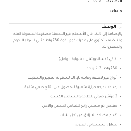
التصنيف:
الملحقات
Share:
الوصف
بالإضافة إلى ذلك، فإن الأسطح غير اللاصقة مصنوعة لسهولة الفك
والتنظيف. تحتوي على محرك قوي بقوة 780 واط مثالي لشواء اللحوم
والخضروات.
3 في 1 (ساندويتش + شواية + وافل)
780 واط، 2 شريحة
ألواح غير لاصقة وقابلة للإزالة لسهولة التغيير والتنظيف
إعدادات درجة حرارة متغيرة للحصول على نتائج طهي مثالية
2 مؤشر ضوئي للطاقة والتسخين المسبق
مقبض ذو ملمس رائع للتعامل السهل والآمن
أقدام مضادة للانزلاق من أجل الثبات
سهل الاستخدام والتخزين