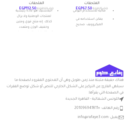
الملحقات
الملحقات
دي
EGP
112.50
EGP
67.50
EGP
125.00
EGP
75.00
مثالية للاستخدام اليومي
البلاستيك هو مادة رئيسية
لمنتجات الوطنية ولا يزال
يمكن استخدامه في
كذلك. إنه منتج قوي ومتين
الميكروويف: صحيح
وخفيف الوزن ومتعدد
الاستخدامات. البولي بروبلين
المادة: بلاستيك
مكون رئيسي في منتجاتنا، وهو
شكل المنتج: بيضاوي
بلاستيك متين وصحي. يمتص
كمية قليلة من الماء ويتمتع
تعليمات العناية: غسيل يدوي
بمقاومة جيدة للمواد
ميزة خاصة: المتانة
الكيميائية ويمكن إعادة تدويره،
مما يقلل من النفايات ويمنح
المنتج استخداماً طويل الأمد
لمرات متعددة. (اهتماماتك
هناك حقيقة مثبتة منذ زمن طويل وهي أن المحتوى المقروء لصفحة ما
هي أهم أولويتنا)
سيلهي القارئ عن التركيز على الشكل الخارجي للنص أو شكل توضع الفقرات
مقاومة للتآكل وآمنة للطعام.
في الصفحة التي يقرأها.
إضافة للقدرة على وضعها في
اللوتس الشمالية - القاهرة الجديدة
دولاب المونة أو الثلاجة أو
الفريزر، إنها مناسبة بشكل
رقم الهاتف: +201096941811
رائع للجراج والحمام وغرفة
النوم لتنظيم مستلزمات
إيميل: info@rafaye3.com
الحرف اليدوية والخياطة
وأدوات المطبخ وأدوات الصف