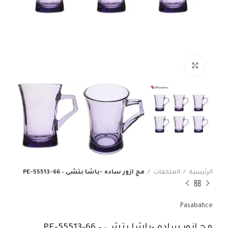
انقر للتكبير
الرئيسية
الملحقات
مج ازور ساده -باشا بتشى – PE-55513-66
Pasabahce
مج ازور ساده -باشا بتشى – PE-55513-66