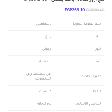
EGP
269.10
EGP
299.00
اسم العلامة التجارية
باساباهس
مواد
زجاج
اللون
أرجواني
سعة
210 مليلترات
آمن للاستخدام في
مميزات خاصة
الميكروويف
النمط
كلاسيك
الموضوع الأساسي
يوم الاجازة