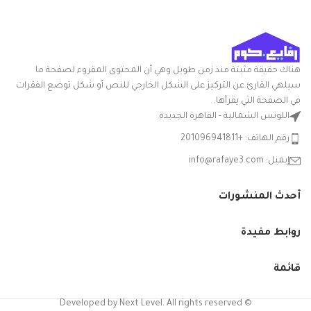
شكل المنتج: بيضاوي
تعليمات العناية: غسيل يدوي
اسم العلامة
الوطنية
التجارية
ميزة خاصة: المتانة
هناك حقيقة مثبتة منذ زمن طويل وهي أن المحتوى المقروء لصفحة ما
متعدد
اللون
الالوان
سيلهي القارئ عن التركيز على الشكل الخارجي للنص أو شكل توضع الفقرات
في الصفحة التي يقرأها.
شكل
اللوتس الشمالية - القاهرة الجديدة
مستدير
السلعة
رقم الهاتف: +201096941811
بوله سلطه
إيميل: info@rafaye3.com
مدوره
بلاستيك
قدّم
سعه 2 لتر
أحدث المنشورات
المكونات
من
المضمنة
الياسين -
الوان
روابط مفيدة
متنوعه
قائمة
آمن
تعليمات
للاستخدام
العناية
في غسالة
بالمنتج
الأطباق
© Developed by Next Level. All rights reserved