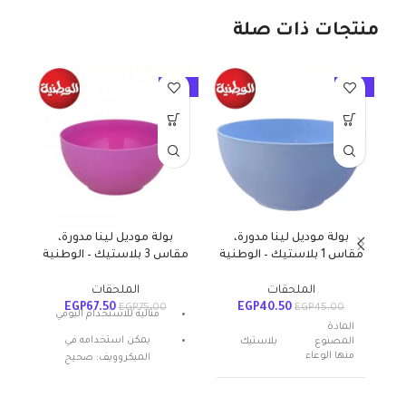
منتجات ذات صلة
10%
-10%
-10%
بولة موديل لينا مدورة،
بولة موديل لينا مدورة،
جرد
مقاس 1 بلاستيك – الوطنية
مقاس 3 بلاستيك – الوطنية
الملحقات
الملحقات
EGP
67.50
EGP
40.50
0
EGP
75.00
EGP
45.00
مثالية للاستخدام اليومي
المادة
يمكن استخدامه في
المصنوع
بلاستيك
منها الوعاء
الميكروويف: صحيح
المادة: بلاستيك
عدد القطع
1