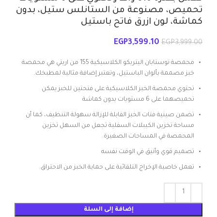
تحميص، مصنوعة من الستانلس ستيل، بدون
كماشة، لون ازرق فاتح باستيل
EGP
3,599.10
EGP
3,999.00
محمصة توستابان اليتريكو الكلاسيكية 155 من اريتي هي محمصة
خبز مصممة بألوان الباستيل، وتعتبر إضافة مثالية لمطبخك.
تحتوي محمصة الخبز الكلاسيكية على فتحتين للخبز يمكن
تحميصهما على 6 مستويات بدون كماشة
تضمن صينية فتات الخبز القابلة للإزالة سهولة التنظيف، كما أن
مساحة تخزين الكيبلات السفلية تجعل من السهل تخزين
المحمصة في المساحات الصغيرة.
تصميم قوي وأنيق في الوقت نفسه
تعمل خاصية الإخراج التلقائية على حماية الخبز من الاحتراق.
إضافة إلى السلة