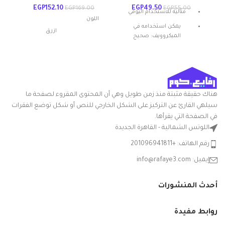
EGP
152.10
EGP
49.50
EGP
169.00
EGP
55.00
مثالية للاستخدام اليومي
اللون
يمكن استخدامه في
ازرق
الميكروويف: صحيح
المادة: بلاستيك
شكل المنتج: بيضاوي
مواد
بلاستيك
تعليمات العناية: غسيل يدوي
أبعاد المنتج
20الطول x
ميزة خاصة: المتانة
هناك حقيقة مثبتة منذ زمن طويل وهي أن المحتوى المقروء لصفحة ما
الطول ×
24العرض x
سيلهي القارئ عن التركيز على الشكل الخارجي للنص أو شكل توضع الفقرات
العرض ×
30الارتفاع
الارتفاع
سم
في الصفحة التي يقرأها.
اللوتس الشمالية - القاهرة الجديدة
التعامل مع
بلاستيك
رقم الهاتف: +201096941811
المواد
إيميل: info@rafaye3.com
شكل
مستطيلي
السلعة
أحدث المنشورات
مع غطاء
نعم
روابط مفيدة
الشركة