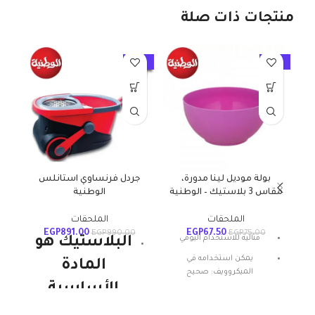
منتجات ذات صلة
10%
-10%
-10%
بولة موديل لينا مدورة،
جردل فرنساوي استانلس
مقاس 3 بلاستيك – الوطنية
الوطنية
م
الملحقات
الملحقات
EGP
891.00
EGP
67.50
EGP
990.00
EGP
75.00
مثالية للاستخدام اليومي
البلاستيك هو
يمكن استخدامه في
المادة
الميكروويف: صحيح
الأساسية
المادة: بلاستيك
للمنتجات
شكل المنتج: بيضاوي