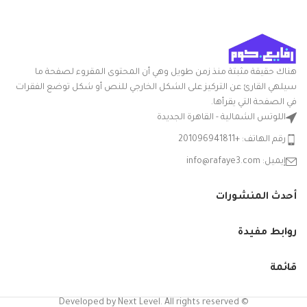
الوطنية
تعليمات العناية: غسيل يدوي
ميزة خاصة: المتانة
ويستمر. إنها
قوية ومتينة
هناك حقيقة مثبتة منذ زمن طويل وهي أن المحتوى المقروء لصفحة ما
وخفيفة الوزن
سيلهي القارئ عن التركيز على الشكل الخارجي للنص أو شكل توضع الفقرات
في الصفحة التي يقرأها.
ومتعددة
اللوتس الشمالية - القاهرة الجديدة
الاستخدامات.
رقم الهاتف: +201096941811
هذا هو المكون
إيميل: info@rafaye3.com
الرئيسي
أحدث المنشورات
لمنتجات
البولي
روابط مفيدة
بروبيلين
الخاصة بنا
قائمة
وهي بلاستيك
© Developed by Next Level. All rights reserved