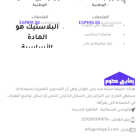
– الوطنية
الوطنية
ا
الملحقات
الملحقات
EGP
891.00
EGP
990.00
00
EGP
990.00
EGP
1,100.00
بلاستيك عالي الجودة
البلاستيك هو
بعصارة استانلس
المادة
غيار ميكروفايبر عالي
الأساسية
الامتصاص
للمنتجات
بخاصية الضغط المركزي
الوطنية
ويستمر. إنها
قوية ومتينة
هناك حقيقة مثبتة منذ زمن طويل وهي أن المحتوى المقروء لصفحة ما
سيلهي القارئ عن التركيز على الشكل الخارجي للنص أو شكل توضع الفقرات
وخفيفة الوزن
في الصفحة التي يقرأها.
ومتعددة
اللوتس الشمالية - القاهرة الجديدة
الاستخدامات.
رقم الهاتف: +201096941811
هذا هو المكون
إيميل: info@rafaye3.com