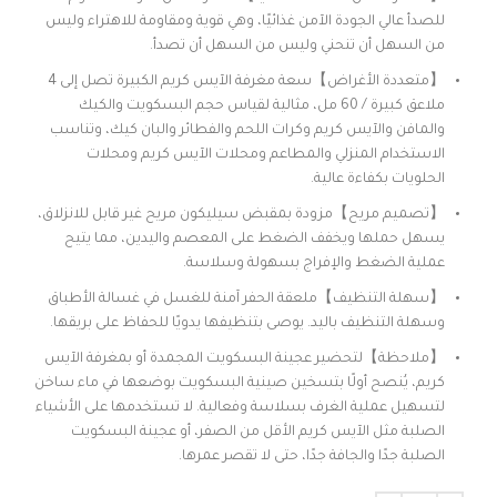
للصدأ عالي الجودة الآمن غذائيًا، وهي قوية ومقاومة للاهتراء وليس
من السهل أن تنحني وليس من السهل أن تصدأ.
【متعددة الأغراض】سعة مغرفة الآيس كريم الكبيرة تصل إلى 4
ملاعق كبيرة / 60 مل، مثالية لقياس حجم البسكويت والكيك
والمافن والآيس كريم وكرات اللحم والفطائر والبان كيك، وتناسب
الاستخدام المنزلي والمطاعم ومحلات الآيس كريم ومحلات
الحلويات بكفاءة عالية.
【تصميم مريح】مزودة بمقبض سيليكون مريح غير قابل للانزلاق،
يسهل حملها ويخفف الضغط على المعصم واليدين، مما يتيح
عملية الضغط والإفراج بسهولة وسلاسة.
【سهلة التنظيف】ملعقة الحفر آمنة للغسل في غسالة الأطباق
وسهلة التنظيف باليد. يوصى بتنظيفها يدويًا للحفاظ على بريقها.
【ملاحظة】لتحضير عجينة البسكويت المجمدة أو بمغرفة الآيس
كريم، يُنصح أولًا بتسخين صينية البسكويت بوضعها في ماء ساخن
لتسهيل عملية الغرف بسلاسة وفعالية. لا تستخدمها على الأشياء
الصلبة مثل الآيس كريم الأقل من الصفر، أو عجينة البسكويت
الصلبة جدًا والجافة جدًا، حتى لا تقصر عمرها.