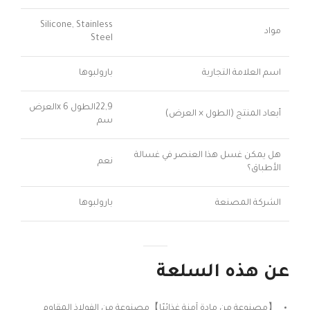
Silicone, Stainless
مواد
Steel
اسم العلامة التجارية
بارولبوها
22,9الطول x 6العرض
أبعاد المنتج (الطول × العرض)
سم
هل يمكن غسل هذا العنصر في غسالة
نعم
الأطباق؟
الشركة المصنعة
بارولبوها
عن هذه السلعة
【مصنوعة من مادة آمنة غذائيًا】مصنوعة من الفولاذ المقاوم