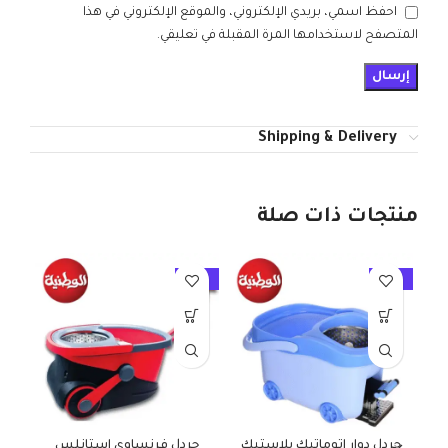
احفظ اسمي، بريدي الإلكتروني، والموقع الإلكتروني في هذا
المتصفح لاستخدامها المرة المقبلة في تعليقي.
Shipping & Delivery
منتجات ذات صلة
10%
-10%
-10%
جردل دوار اتوماتيك بلاستيك
جردل فرنساوي استانلس
دو