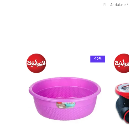
EL –
-10%
-10%