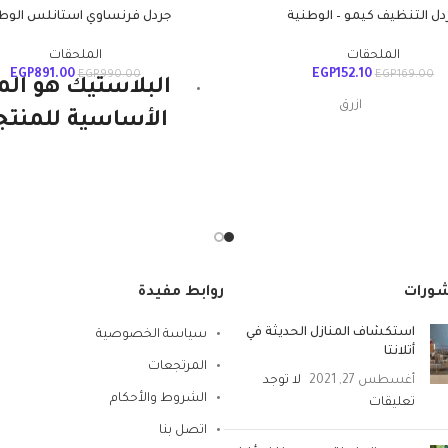
دل التنظيف كيمو – الوطنية
جردل فرنساوي استانلس الوط
الملحقات
الملحقات
EGP
891.00
EGP
152.10
EGP
990.00
EGP
169.00
البلاستيك هو الم
ون
ازرق
الأساسية للمنتج
الوطنية ويستمر. إ
بلاستيك
قوية ومتينة وخفي
20الطول x
الوزن ومتعددة
منتج الطول
24العرض x
× الارتفاع
الاستخدامات. هذا
30الارتفاع سم
المكون الرئيس
شورات
روابط مفيدة
مع المواد
بلاستيك
لمنتجات البولي
استكشاف المنازل الحديثة في
سياسة الخصوصية
بروبيلين الخاصة 
أتلانتا
سلعة
مستطيلي
المرتجعات
وهي بلاستيك مت
أغسطس 27, 2021
لا توجد
الشروط والأحكام
تعليقات
ء
نعم
وصحي. يمتص الق
اتصل بنا