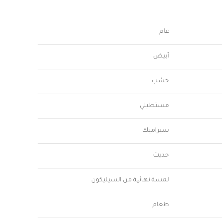
عام
أبيض
خشب
مستطيلي
سيراميك
حديث
لمسة نهائية من السيليكون
طعام