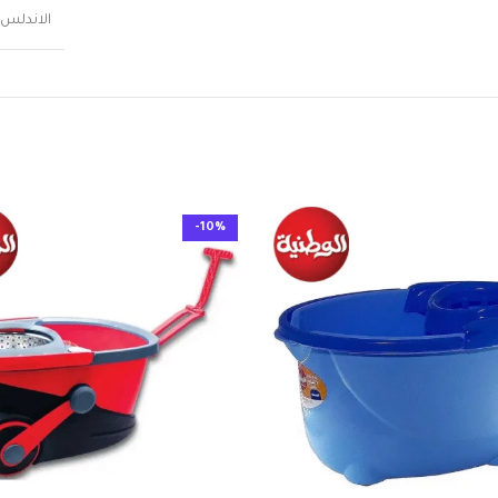
الاندلس /  Andaluse
-10%