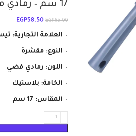
17 سم – رمادي فضي
EGP
58.50
EGP
65.00
العلامة التجارية: ت
النوع: مقشرة
اللون: رمادي فضي
الخامة: بلاستيك
المقاس: 17 سم