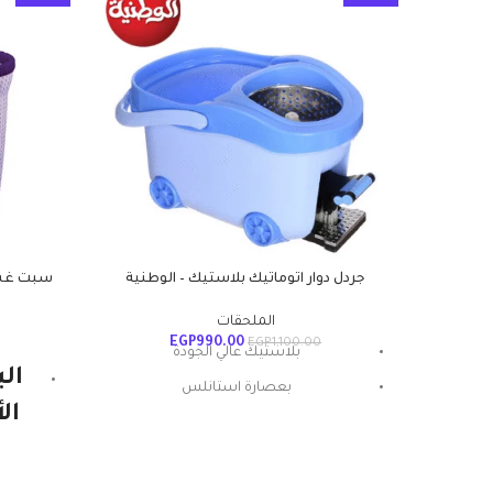
جردل دوار اتوماتيك بلاستيك – الوطنية
الملحقات
EGP
990.00
EGP
1,100.00
بلاستيك عالي الجودة
ال
بعصارة استانلس
ال
غيار ميكروفايبر عالي الامتصاص
الو
بخاصية الضغط المركزي
قو