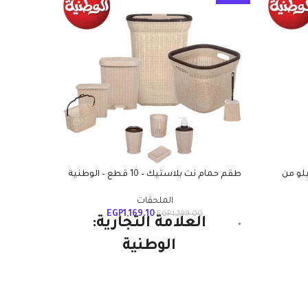
لو من
طقم حمام نت بلاستيك – 10 قطع – الوطنية
الملحقات
EGP
1,169.10
EGP
1,299.00
العلامة التجارية:
الب
الوطنية
الوطن
وخفيفة 
النوع: طقم أدوات
بروب
بلاست
النظافة