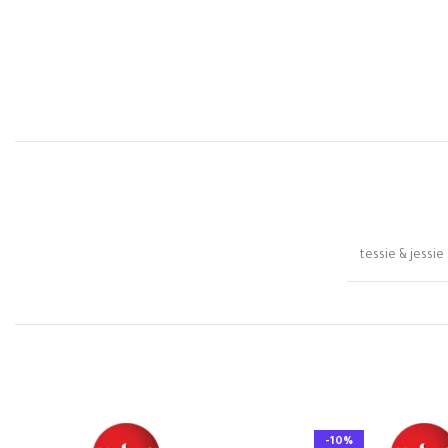
tessie & jessie
-10%
-10%