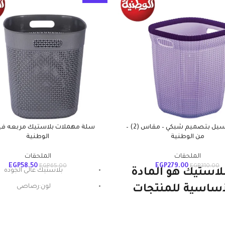
سبت غسيل بتصميم شبكي – مقاس (2) –
سلة مهملات بلاستيك مربعه في
من الوطنية
الوطنية
الملحقات
الملحقات
EGP
58.50
EGP
279.00
EGP
65.00
EGP
310.00
بلاستيك هو المادة
بلاستيك عالى الجوده
لون:رصاصى
أساسية للمنتجات
الوطنية
طنية ويستمر. إنها
ية ومتينة وخفيفة