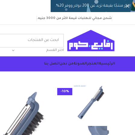
اختر منتجًا بقيمة تزيد عن 200 دولار ووفر 20%.
شحن مجاني للطلبات قيمة اكثر من 3000 جنيه.
اختر القسم
الرئيسية
المتجر
المدونة
من نحن
اتصل بنا
-10%