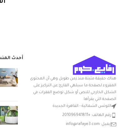
ال
الو
مواد
بلاستيك
قو
20الطول x
أبعاد المنتج الطول
24العرض x
× العرض × الارتفاع
الا
30الارتفاع سم
أحدث المن
التعامل مع المواد
بلاستيك
بر
شكل السلعة
مستطيلي
هناك حقيقة مثبتة منذ زمن طويل وهي أن المحتوى
وه
المقروء لصفحة ما سيلهي القارئ عن التركيز على
مع غطاء
نعم
الشكل الخارجي للنص أو شكل توضع الفقرات في
وصح
الصفحة التي يقرأها.
ج
الشركة المصنعة
الوطنية
اللوتس الشمالية - القاهرة الجديدة
مقا
رقم الهاتف: +201096941811
نوع الوعاء
باكيت
يمك
إيميل: info@rafaye3.com
ال