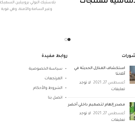
أساسية للمنتجات
بلاستيك البولي بروبيلين السميكة 
وغير السامة والآمنة، وهي قوية 
طنية ويستمر. إنها
الوزن ومثالية لتنظيم البضائع وال
ية ومتينة وخفيفة
الأشياء منظمة بشكل أنيق
الوزن ومتعددة
مقاومة للصدمات
ستخدامات. هذا هو
سهل الاستخدام و التجمي
المكون الرئيسي
أنقى المواد
شورات
روابط مفيدة
لمنتجات البولي
تصميم مبتكر مع فتحة في اتج
باستخدام الغطاء وأبواب أمامية
استكشاف المنازل الحديثة في
سياسة الخصوصية
وبيلين الخاصة بنا
أتلانتا
لسهولة الوصول إليها
المرتجعات
ي بلاستيك متين
أغسطس 27, 2021
لا توجد
الشروط والأحكام
تعليقات
ي. يمتص القليل
اتصل بنا
دًا من الماء وله
مصدر إلهام لتصميم داخلي أخضر
ومة كيميائية جيدة،
أغسطس 27, 2021
لا توجد
ن إعادة تدوير مادة
تعليقات
بولي بروبيلين، مما