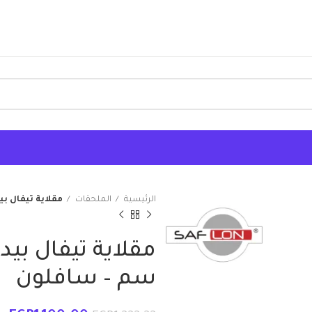
الرئيسية
الملحقات
مقلاية تيفال بيد استي
سم – سافلون