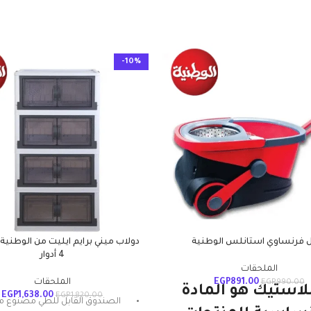
-10%
 فرنساوي استانلس الوطنية
دولاب ميني برايم ايليت من الوطنية 
4 أدوار
الملحقات
891.00
EGP
الملحقات
EGP
990.00
بلاستيك هو المادة
EGP
1,638.00
EGP
1,820.00
الصندوق القابل للطي مصنوع م