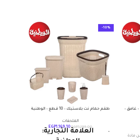
-10%
-10%
– غامق –
طقم حمام نت بلاستيك – 10 قطع – الوطنية
علب
الملحقات
EGP
1,169.10
EGP
1,299.00
العلامة التجارية:
البلا
ن مادة
الوطني