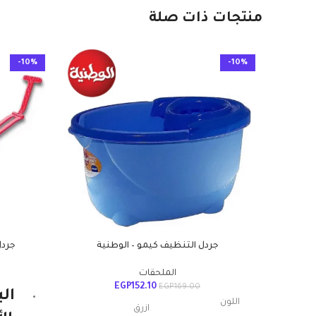
منتجات ذات صلة
-10%
-10%
جردل التنظيف كيمو – الوطنية
جردل
الملحقات
EGP
152.10
EGP
169.00
ال
اللون
ازرق