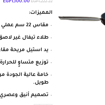
EGP
1,100.00
EGP
1,222.22
المميزات:
مقاس 22 سم عملي
ل
طلاء تيفال غير لاصق
يد استيل مريحة مقاو
توزيع متساوٍ للحرارة
خامة عالية الجودة م
طويل.
تصميم أنيق وعصري