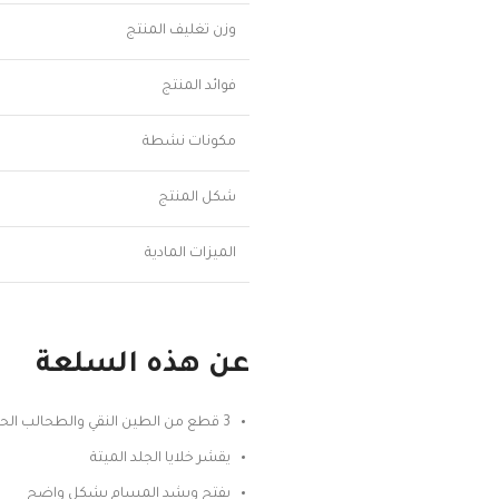
وزن تغليف المنتج
فوائد المنتج
مكونات نشطة
شكل المنتج
الميزات المادية
عن هذه السلعة
3 قطع من الطين النقي والطحالب الحمراء – منظف يتحول من الطين إلى رغوة موس
يقشر خلايا الجلد الميتة
يفتح ويشد المسام بشكل واضح