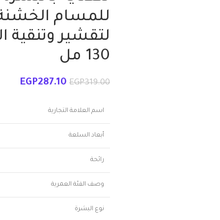
للمسام الخشنة
لتقشير وتنقية ا
130 مل
EGP
287.10
EGP
319.00
اسم العلامة التجارية
أبعاد السلعة
رائحة
وصف الفئة العمرية
نوع البشرة