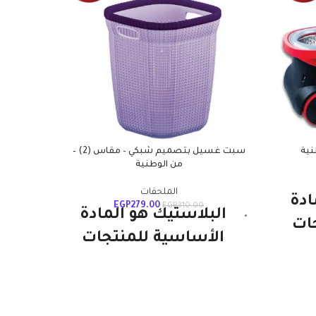
نية
سبت غسيل بتصميم شبكي – مقاس (2) –
من الوطنية
غسول ال
فاتيكا 
الملحقات
ادة
EGP
279.00
EGP
310.00
البلاستيك هو المادة
ات
الأساسية للمنتجات
نها
العل
الوطنية ويستمر. إنها
فة
غسو
قوية ومتينة وخفيفة
او
الوزن ومتعددة