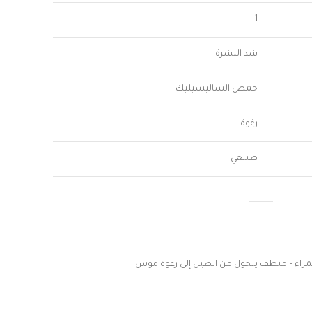
1
شد البشرة
حمض الساليسيليك
رغوة
طبيعي