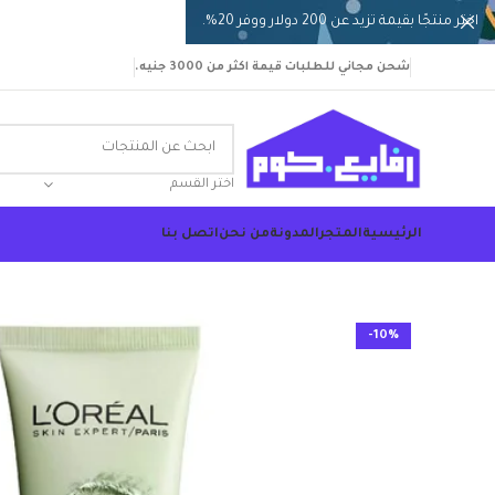
اختر منتجًا بقيمة تزيد عن 200 دولار ووفر 20%.
شحن مجاني للطلبات قيمة اكثر من 3000 جنيه.
اختر القسم
الرئيسية
المتجر
المدونة
من نحن
اتصل بنا
-10%