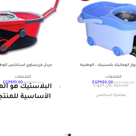
وار اتوماتيك بلاستيك – الوطنية
جردل فرنساوي استانلس الوط
الملحقات
الملحقات
EGP
891.00
EGP
990.00
EGP
990.00
EGP
1,100.00
بلاستيك عالي الجودة
البلاستيك هو الم
بعصارة استانلس
الأساسية للمنتج
يار ميكروفايبر عالي الامتصاص
الوطنية ويستمر. إ
بخاصية الضغط المركزي
قوية ومتينة وخفي
الوزن ومتعددة