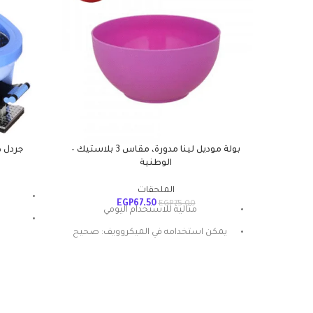
بولة موديل لينا مدورة، مقاس 3 بلاستيك –
جردل د
الوطنية
الملحقات
EGP
67.50
EGP
75.00
مثالية للاستخدام اليومي
يمكن استخدامه في الميكروويف: صحيح
غ
المادة: بلاستيك
شكل المنتج: بيضاوي
تعليمات العناية: غسيل يدوي