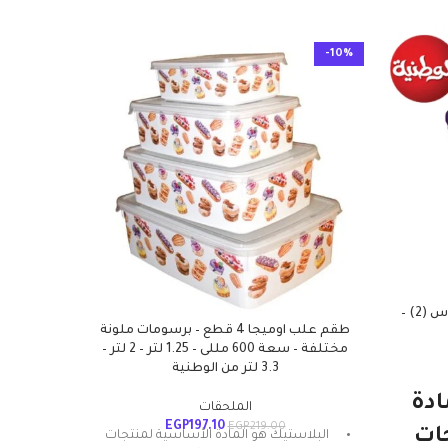
-10%
-10%
سبت غسيل بتصميم شبكي – مقاس (2) –
طقم علب اوميجا 4 قطع – برسومات ملونة
مختلفة – سعة 600 مللى – 1.25 لتر – 2 لتر –
3.3 لتر من الوطنية
ادة
الب
الملحقات
الوطن
EGP
197.10
EGP
219.00
ات
البلاستيك هو المادة الأساسية لمنتجات
وخفيفة 