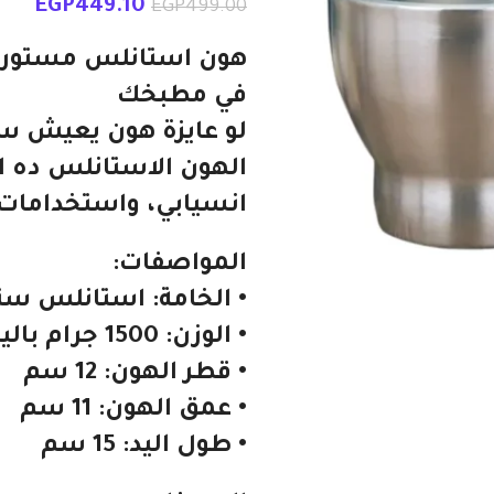
EGP
449.10
EGP
499.00
هون استانلس مستورد 
في مطبخك
لو عايزة هون يعيش س
الهون الاستانلس ده اخ
انسيابي، واستخدامات 
المواصفات:
• الخامة: استانلس ستيل 18/8 عالي ا
• الوزن: 1500 جرام باليد
• قطر الهون: 12 سم
• عمق الهون: 11 سم
• طول اليد: 15 سم