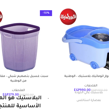
-10%
وار اتوماتيك بلاستيك – الوطنية
من الوطنية
الملحقات
990.00
EGP
الملحقات
EGP
1,100.00
بلاستيك عالي الجودة
EGP
279.00
EGP
310.00
البلاستيك هو الم
بعصارة استانلس
الأساسية للمنتج
يار ميكروفايبر عالي الامتصاص