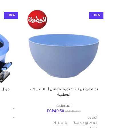
-10%
-10%
بولة موديل لينا مدورة، مقاس 1 بلاستيك –
جردل د
الوطنية
الملحقات
EGP
40.50
EGP
45.00
المادة
المصنوع منها
بلاستيك
غ