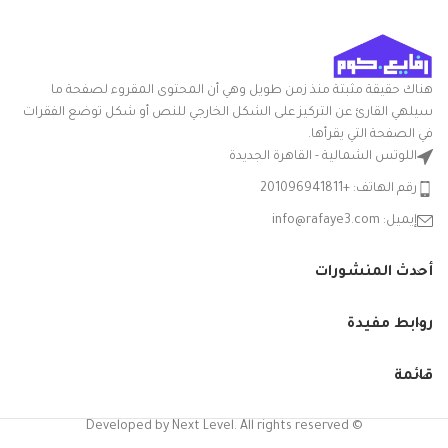
تعليمات العناية: غسيل يدوي
أبعاد المنتج
20الطول x
ميزة خاصة: المتانة
الطول ×
24العرض x
العرض ×
30الارتفاع
الارتفاع
سم
هناك حقيقة مثبتة منذ زمن طويل وهي أن المحتوى المقروء لصفحة ما
سيلهي القارئ عن التركيز على الشكل الخارجي للنص أو شكل توضع الفقرات
التعامل مع
بلاستيك
في الصفحة التي يقرأها.
المواد
اللوتس الشمالية - القاهرة الجديدة
شكل
رقم الهاتف: +201096941811
مستطيلي
السلعة
إيميل: info@rafaye3.com
مع غطاء
نعم
أحدث المنشورات
الشركة
الوطنية
المصنعة
روابط مفيدة
نوع الوعاء
باكيت
قائمة
© Developed by Next Level. All rights reserved