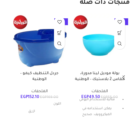
منتجات ذات صلة
10%
-10%
-10%
بولة موديل لينا مدورة،
جردل التنظيف كيمو –
مقاس 2 بلاستيك – الوطنية
الوطنية
الملحقات
الملحقات
EGP
152.10
EGP
49.50
EGP
169.00
EGP
55.00
مثالية للاستخدام اليومي
اللون
يمكن استخدامه في
ازرق
الميكروويف: صحيح
المادة: بلاستيك
شكل المنتج: بيضاوي
مواد
بلاستيك