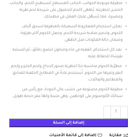
مطرقة مزدوجة الجوانب، الجانب المسطح لتسطيح اللحم، والجانب
الخشن لتطريته. يُطهى اللحم للحصول على شريحة لحم طرية
وعصيرة، مما يُسهّل عليكِ العمل في مطبخكِ.
يمكن استخدام المعكرونة السميكة بالمطرقة لسحق ألياف
اللحوم، وتدمير صلابة شريحة اللحم، وجعل اللحوم أكثر طراوة،
وضمان حالة المكونات قبل الطهي.
بعد كل استخدام، انقعيه في ماء وصابون لبضع دقائق، ثم اغسليه
بفرشاة للحفاظ عليه.
مطرّية اللحوم مناسبة جدًا لتطرية صدور الدجاج ولحم الخنزير ولحم
البقر وغيرها من اللحوم. تُستخدم عادةً في المطابخ الخلفية للفنادق
والمطاعم والعائلات.
مطرقة اللحوم مصنوعة من خشب عالي الجودة، مع رأس من
سبائك الألومنيوم على الوجهين، وهي متينة ولها عمر خدمة طويل.
إضافة إلى السلة
مقارنة
إضافة إلى قائمة الأمنيات