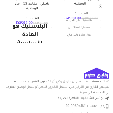
– الوطنية
شبكي – مقاس (2) – من
الوطنية
الملحقات
990.00
EGP
الملحقات
0
EGP
1,100.00
بلاستيك عالي الجودة
EGP
279.00
EGP
310.00
البلاستيك هو
بعصارة استانلس
المادة
غيار ميكروفايبر عالي
الامتصاص
الأساسية
بخاصية الضغط المركزي
للمنتجات
الوطنية
ويستمر. إنها
قوية ومتينة
هناك حقيقة مثبتة منذ زمن طويل وهي أن المحتوى المقروء لصفحة ما
وخفيفة الوزن
سيلهي القارئ عن التركيز على الشكل الخارجي للنص أو شكل توضع الفقرات
ومتعددة
في الصفحة التي يقرأها.
اللوتس الشمالية - القاهرة الجديدة
الاستخدامات.
رقم الهاتف: +201096941811
هذا هو المكون