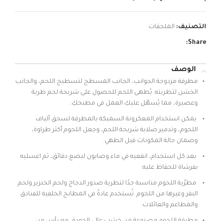
التصنيف:
الملحقات
Share:
الوصف
مطرقة مزدوجة الجوانب، الجانب المسطح لتسطيح اللحم، والجانب
الخشن لتطريته. يُطهى اللحم للحصول على شريحة لحم طرية
وعصيرة، مما يُسهّل عليكِ العمل في مطبخكِ.
يمكن استخدام المعكرونة السميكة بالمطرقة لسحق ألياف
اللحوم، وتدمير صلابة شريحة اللحم، وجعل اللحوم أكثر طراوة،
وضمان حالة المكونات قبل الطهي.
بعد كل استخدام، انقعيه في ماء وصابون لبضع دقائق، ثم اغسليه
بفرشاة للحفاظ عليه.
مطرّية اللحوم مناسبة جدًا لتطرية صدور الدجاج ولحم الخنزير ولحم
البقر وغيرها من اللحوم. تُستخدم عادةً في المطابخ الخلفية للفنادق
والمطاعم والعائلات.
مطرقة اللحوم مصنوعة من خشب عالي الجودة، مع رأس من