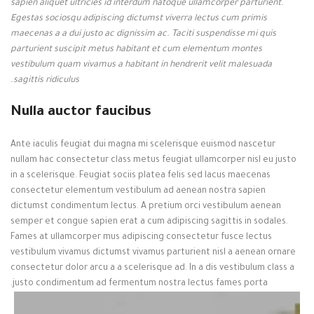
sapien aliquet ultricies id interdum natoque ullamcorper parturient.
Egestas sociosqu adipiscing dictumst viverra lectus cum primis
maecenas a a dui justo ac dignissim ac. Taciti suspendisse mi quis
parturient suscipit metus habitant et cum elementum montes
vestibulum quam vivamus a habitant in hendrerit velit malesuada
sagittis ridiculus.
Nulla auctor faucibus
Ante iaculis feugiat dui magna mi scelerisque euismod nascetur
nullam hac consectetur class metus feugiat ullamcorper nisl eu justo
in a scelerisque. Feugiat sociis platea felis sed lacus maecenas
consectetur elementum vestibulum ad aenean nostra sapien
dictumst condimentum lectus. A pretium orci vestibulum aenean
semper et congue sapien erat a cum adipiscing sagittis in sodales.
Fames at ullamcorper mus adipiscing consectetur fusce lectus
vestibulum vivamus dictumst vivamus parturient nisl a aenean ornare
consectetur dolor arcu a a scelerisque ad. In a dis vestibulum class a
justo condimentum ad fermentum nostra lectus fames porta.