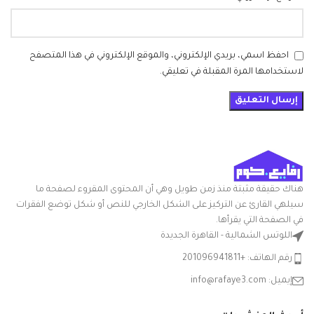
احفظ اسمي، بريدي الإلكتروني، والموقع الإلكتروني في هذا المتصفح
لاستخدامها المرة المقبلة في تعليقي.
هناك حقيقة مثبتة منذ زمن طويل وهي أن المحتوى المقروء لصفحة ما
سيلهي القارئ عن التركيز على الشكل الخارجي للنص أو شكل توضع الفقرات
في الصفحة التي يقرأها.
اللوتس الشمالية - القاهرة الجديدة
رقم الهاتف: +201096941811
إيميل: info@rafaye3.com