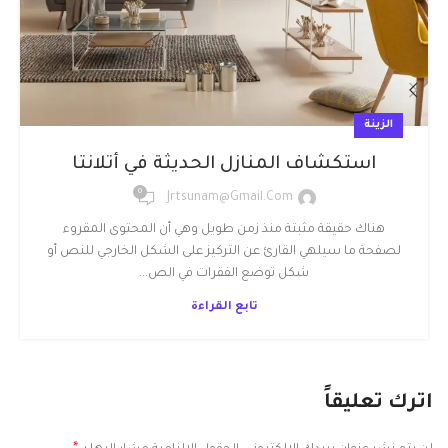
الزينة
استكشاف المنازل الحديثة في أتلانتا
0
Jrtsunam@gmail.com
هناك حقيقة مثبتة منذ زمن طويل وهي أن المحتوى المقروء
لصفحة ما سيلهي القارئ عن التركيز على الشكل الخارجي للنص أو
شكل توضع الفقرات في الص...
تابع القراءة
اترك تعليقاً