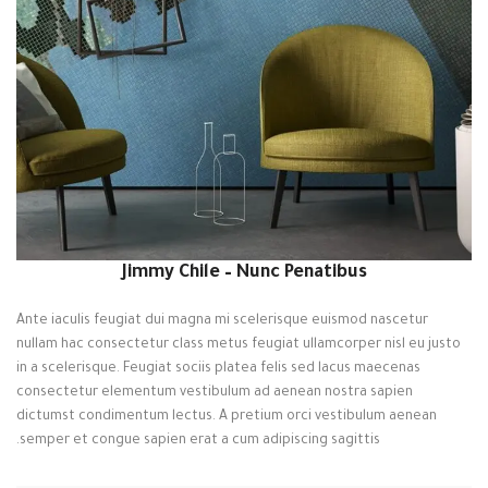
Jimmy Chile – Nunc Penatibus
Ante iaculis feugiat dui magna mi scelerisque euismod nascetur
nullam hac consectetur class metus feugiat ullamcorper nisl eu justo
in a scelerisque. Feugiat sociis platea felis sed lacus maecenas
consectetur elementum vestibulum ad aenean nostra sapien
dictumst condimentum lectus. A pretium orci vestibulum aenean
semper et congue sapien erat a cum adipiscing sagittis.