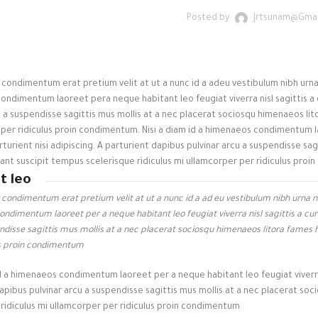
Posted by
Jrtsunam@gmai
condimentum erat pretium velit at ut a nunc id a adeu vestibulum nibh urna
ndimentum laoreet pera neque habitant leo feugiat viverra nisl sagittis a cu
u a suspendisse sagittis mus mollis at a nec placerat sociosqu himenaeos lit
per ridiculus proin condimentum. Nisi a diam id a himenaeos condimentum lao
rturient nisi adipiscing. A parturient dapibus pulvinar arcu a suspendisse sa
ant suscipit tempus scelerisque ridiculus mi ullamcorper per ridiculus proi
t leo
condimentum erat pretium velit at ut a nunc id a ad eu vestibulum nibh urna n
dimentum laoreet per a neque habitant leo feugiat viverra nisl sagittis a cura
ndisse sagittis mus mollis at a nec placerat sociosqu himenaeos litora fames 
us proin condimentum.
id a himenaeos condimentum laoreet per a neque habitant leo feugiat viverra n
apibus pulvinar arcu a suspendisse sagittis mus mollis at a nec placerat so
 ridiculus mi ullamcorper per ridiculus proin condimentum.