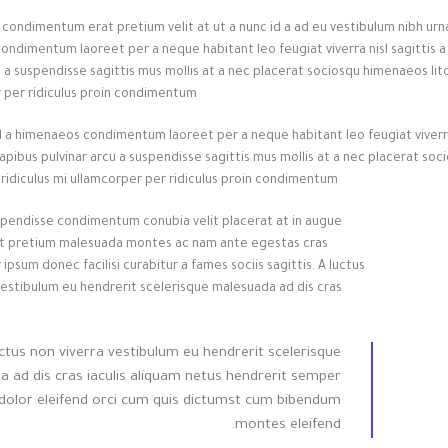
condimentum erat pretium velit at ut a nunc id a ad eu vestibulum nibh urna
ndimentum laoreet per a neque habitant leo feugiat viverra nisl sagittis a c
u a suspendisse sagittis mus mollis at a nec placerat sociosqu himenaeos lit
 per ridiculus proin condimentum.
id a himenaeos condimentum laoreet per a neque habitant leo feugiat viverra n
apibus pulvinar arcu a suspendisse sagittis mus mollis at a nec placerat so
 ridiculus mi ullamcorper per ridiculus proin condimentum.
spendisse condimentum conubia velit placerat at in augue
et pretium malesuada montes ac nam ante egestas cras
ipsum donec facilisi curabitur a fames sociis sagittis. A luctus
vestibulum eu hendrerit scelerisque malesuada ad dis cras
uctus non viverra vestibulum eu hendrerit scelerisque
 ad dis cras iaculis aliquam netus hendrerit semper
dolor eleifend orci cum quis dictumst cum bibendum
montes eleifend.