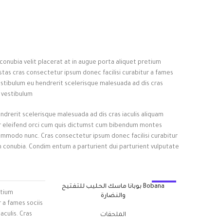
nubia velit placerat at in augue porta aliquet pretium
as cras consectetur ipsum donec facilisi curabitur a fames
 vestibulum eu hendrerit scelerisque malesuada ad dis cras
 vestibulum.
endrerit scelerisque malesuada ad dis cras iaculis aliquam
r eleifend orci cum quis dictumst cum bibendum montes
mmodo nunc. Cras consectetur ipsum donec facilisi curabitur
m conubia. Condim entum a parturient dui parturient vulputate
-10%
Bobana بوبانا ماسك الحليب للتفتيح
etium
والنضارة
 a fames sociis
aculis. Cras
الملحقات