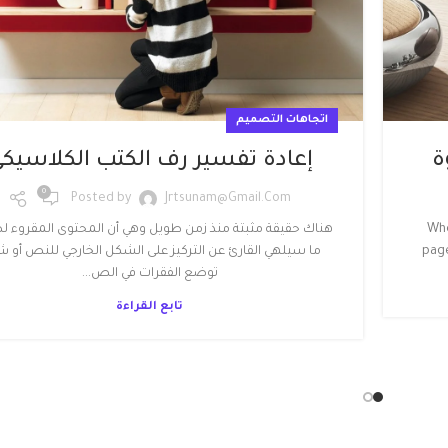
اتجاهات التصميم
ة
إعادة تفسير رف الكتب الكلاسيك
0
Posted by
Jrtsunam@gmail.com
Whe
هناك حقيقة مثبتة منذ زمن طويل وهي أن المحتوى المقروء 
page
ما سيلهي القارئ عن التركيز على الشكل الخارجي للنص أو 
توضع الفقرات في الص...
تابع القراءة