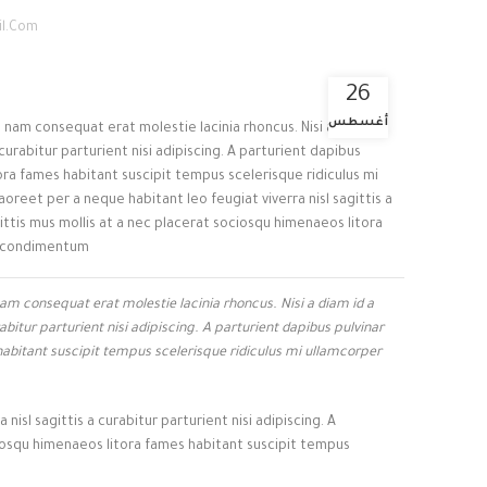
l.com
26
أغسطس
 nam consequat erat molestie lacinia rhoncus. Nisi a diamida
rabitur parturient nisi adipiscing. A parturient dapibus
ora fames habitant suscipit tempus scelerisque ridiculus mi
reet per a neque habitant leo feugiat viverra nisl sagittis a
gittis mus mollis at a nec placerat sociosqu himenaeos litora
n condimentum.
am consequat erat molestie lacinia rhoncus. Nisi a diam id a
bitur parturient nisi adipiscing. A parturient dapibus pulvinar
habitant suscipit tempus scelerisque ridiculus mi ullamcorper
isl sagittis a curabitur parturient nisi adipiscing. A
ciosqu himenaeos litora fames habitant suscipit tempus