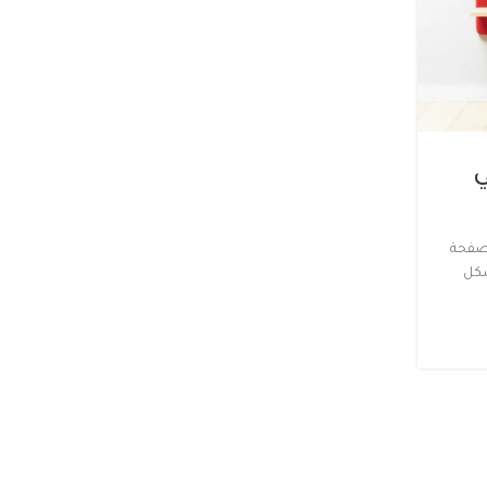
إلهام
ي
أثاث مستوحى من الطراز الياباني
البسيط
0
لصفحة
Posted by
Jrtsunam@gmail.com
شكل
هناك حقيقة مثبتة منذ زمن طويل وهي أن المحتوى المقروء 
ما سيلهي القارئ عن التركيز على الشكل الخارجي للنص أو 
توضع الفقرات في الص...
تابع القراءة