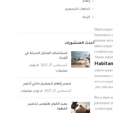
إلهام
اتجاهات التصميم
الزينة
Ullamcorper 
himenaeos co
pulvinar arc
أحدث المنشورات
ullamcorper 
curabitur pa
استكشاف المنازل الحديثة في
fames habit
أتلانتا
Habitan
أغسطس 27, 2021
لا توجد
Ullamcorper 
تعليقات
himenaeos con
arcu a suspe
مصدر إلهام لتصميم داخلي أخضر
per ridicul
أغسطس 27, 2021
لا توجد تعليقات
Nisi a diam 
parturient d
يعيد الكولر طقوس تحضير
القهوة
scelerisque