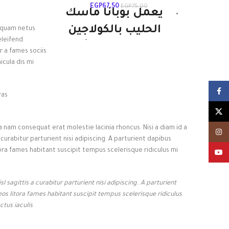
EGP
67.50
EGP
75.00
يعمل بوبانا ماسك
الحليب بالكولاجين
liquam netus
leifend.
على تفتيح البشرة
 a fames sociis
وتوحيد لونها ويساعد
cula dis mi
على إزالة البقع
Facebook
الداكنة. بينما يعمل
ras
X
الكولاجين علي زيادة
 nam consequat erat molestie lacinia rhoncus. Nisi a diam id a
نضارة البشرة وإعادة
Instagram
urabitur parturient nisi adipiscing. A parturient dapibus
مرونتها مما يحافظ
ora fames habitant suscipit tempus scelerisque ridiculus mi
YouTube
علي شبابها.
 sagittis a curabitur parturient nisi adipiscing. A parturient
os litora fames habitant suscipit tempus scelerisque ridiculus
tus iaculis.