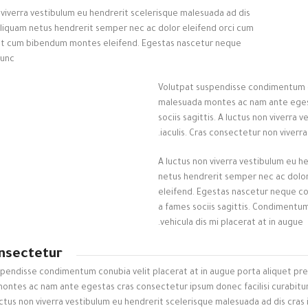
 viverra vestibulum eu hendrerit scelerisque malesuada ad dis
 aliquam netus hendrerit semper nec ac dolor eleifend orci cum
st cum bibendum montes eleifend. Egestas nascetur neque
nc.
Volutpat suspendisse condimentum co
malesuada montes ac nam ante egest
sociis sagittis. A luctus non viverra
iaculis. Cras consectetur non viverra
A luctus non viverra vestibulum eu h
netus hendrerit semper nec ac dolo
eleifend. Egestas nascetur neque co
a fames sociis sagittis. Condimentu
vehicula dis mi placerat at in augue.
nsectetur
spendisse condimentum conubia velit placerat at in augue porta aliquet pr
ntes ac nam ante egestas cras consectetur ipsum donec facilisi curabitur
luctus non viverra vestibulum eu hendrerit scelerisque malesuada ad dis cras i