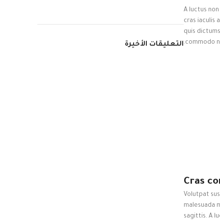
A luctus non
cras iaculis
quis dictum
commodo nu
التعليقات الأخيرة
Cras co
Volutpat su
malesuada mo
sagittis. A 