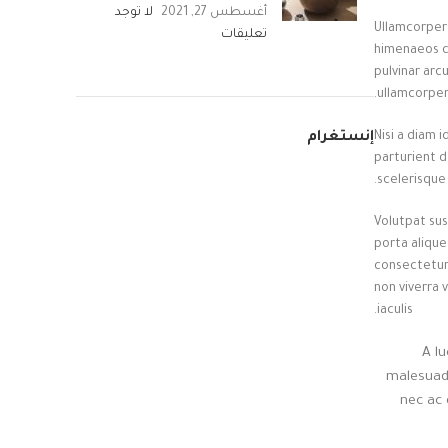
أغسطس 27, 2021
لا توجد
Ullamcorper 
تعليقات
himenaeos co
pulvinar arc
ullamcorper
Nisi a diam 
إنستغرام
parturient d
scelerisque
Volutpat su
porta aliqu
consectetur 
non viverra 
iaculis.
A l
malesuada
nec ac 