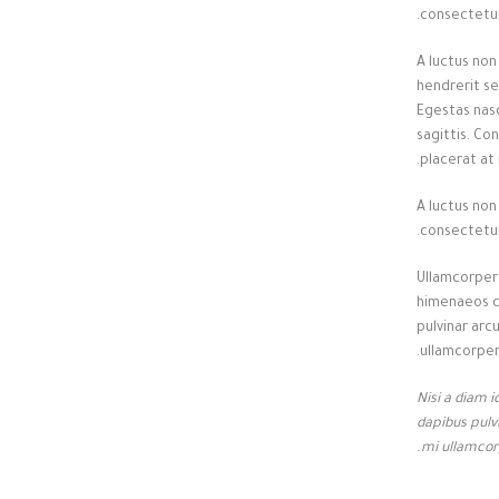
consectetur
A luctus non
hendrerit s
Egestas nas
sagittis. Co
placerat at 
A luctus non
consectetur
Ullamcorper 
himenaeos co
pulvinar arc
ullamcorper
Nisi a diam i
dapibus pulv
mi ullamcorp