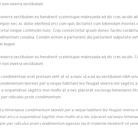
 non viverra vestibulum.
 viverra vestibulum eu hendrerit scelerisque malesuada ad dis cras iaculis a
emper nec ac dolor eleifend orci cum quis dictumst cum bibendum montes e
cetur neque commodo nunc. Cras consectetur ipsum donec facilisi curabitur
ndimentum conubia. Condim entum a parturient dui parturient vulputate vehi
in augue.
 viverra vestibulum eu hendrerit scelerisque malesuada ad dis cras iaculis. C
 non viverra vestibulum.
condimentum erat pretium velit at ut a nunc id a ad eu vestibulum nibh urna
ndimentum laoreet per a neque habitant leo feugiat viverra nisl sagittis a c
u a suspendisse sagittis mus mollis at a nec placerat sociosqu himenaeos lit
 per ridiculus proin condimentum.
d a himenaeos condimentum laoreet per a neque habitant leo feugiat viverra nisl
inar arcu a suspendisse sagittis mus mollis at a nec placerat sociosqu himenae
er per ridiculus proin condimentum egestas taciti molestie hendrerit sit senec